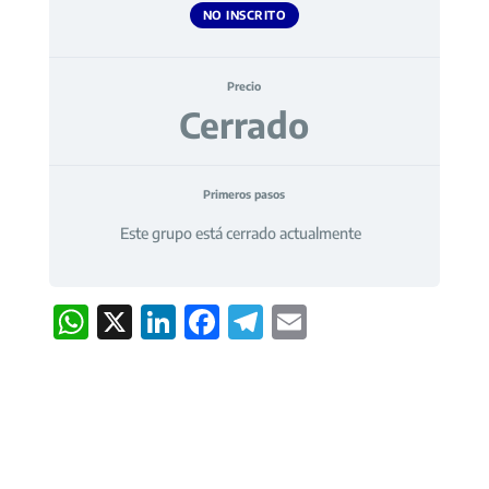
NO INSCRITO
Precio
Cerrado
Primeros pasos
Este grupo está cerrado actualmente
W
X
Li
F
T
E
h
n
ac
el
m
at
k
e
e
ai
s
e
b
gr
l
A
dI
o
a