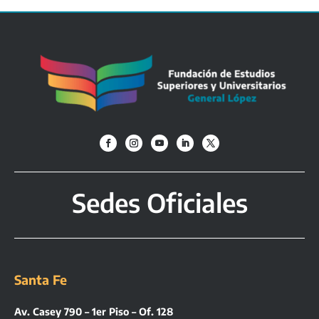
p
n
o
m
p
k
Sedes Oficiales
Santa Fe
Av. Casey 790 – 1er Piso – Of. 128