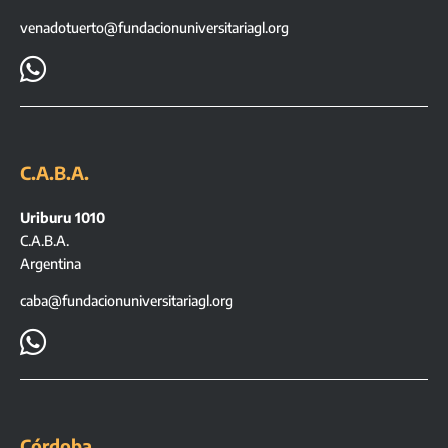
venadotuerto@fundacionuniversitariagl.org

C.A.B.A.
Uriburu 1010
C.A.B.A.
Argentina
caba@fundacionuniversitariagl.org

Córdoba