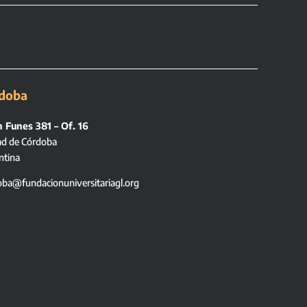
doba
 Funes 381 – Of. 16
ad de Córdoba
ntina
oba@fundacionuniversitariagl.org