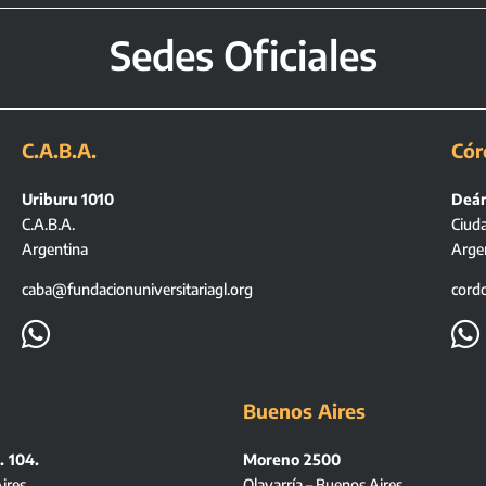
Sedes Oficiales
C.A.B.A.
Cór
Uriburu 1010
Deán
C.A.B.A.
Ciud
Argentina
Arge
caba@fundacionuniversitariagl.org
cord


Buenos Aires
. 104.
Moreno 2500
ires
Olavarría – Buenos Aires