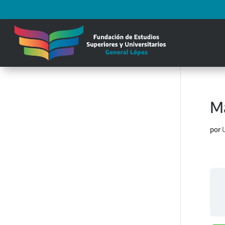
Ma
por