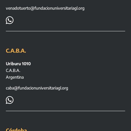
venadotuerto@fundacionuniversitariagl.org

C.A.B.A.
Uriburu 1010
C.A.B.A.
Argentina
caba@fundacionuniversitariagl.org

Córdoba