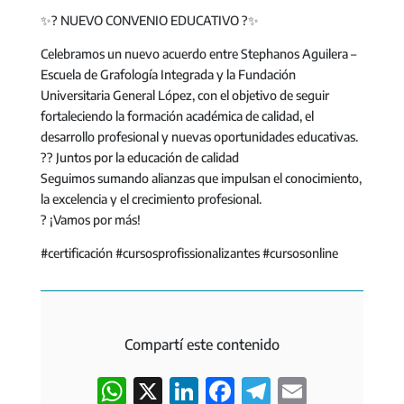
✨? NUEVO CONVENIO EDUCATIVO ?✨
Celebramos un nuevo acuerdo entre Stephanos Aguilera –
Escuela de Grafología Integrada y la Fundación
Universitaria General López, con el objetivo de seguir
fortaleciendo la formación académica de calidad, el
desarrollo profesional y nuevas oportunidades educativas.
?? Juntos por la educación de calidad
Seguimos sumando alianzas que impulsan el conocimiento,
la excelencia y el crecimiento profesional.
? ¡Vamos por más!
#certificación #cursosprofissionalizantes #cursosonline
Compartí este contenido
W
X
L
F
T
E