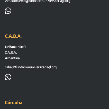
venadotuerto@fundacionuniversitariagl.org

C.A.B.A.
Uriburu 1010
C.A.B.A.
Argentina
caba@fundacionuniversitariagl.org

Córdoba