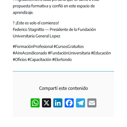
propuesta formativa y confió en este espacio de
aprendizaje.
?
¡Este es solo el comienzo!
Federico Stagnitto — Presidente de la Fundación
Universitaria General Lopez
#FormaciónProfesional #CursosGratuitos
#AireAcondiconado #FundaciónUniversitaria #Educación
#Oficios #Capacitación #Elortondo
Compartí este contenido
W
X
L
F
T
E
h
i
a
e
m
a
n
c
l
a