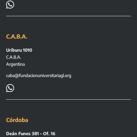

C.A.B.A.
Uriburu 1010
C.A.B.A.
Argentina
caba@fundacionuniversitariagl.org

Córdoba
Deán Funes 381 – Of. 16