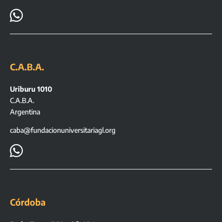

C.A.B.A.
Uriburu 1010
C.A.B.A.
Argentina
caba@fundacionuniversitariagl.org

Córdoba