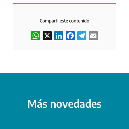
Compartí este contenido
W
X
L
F
T
E
h
i
a
e
m
a
n
c
l
a
t
k
e
e
i
s
e
b
g
l
A
d
o
r
p
I
o
a
p
n
k
m
Más novedades