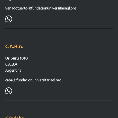
venadotuerto@fundacionuniversitariagl.org

C.A.B.A.
Uriburu 1010
C.A.B.A.
Argentina
caba@fundacionuniversitariagl.org
