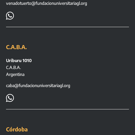
venadotuerto@fundacionuniversitariagl.org

C.A.B.A.
Uriburu 1010
C.A.B.A.
Argentina
caba@fundacionuniversitariagl.org

Córdoba