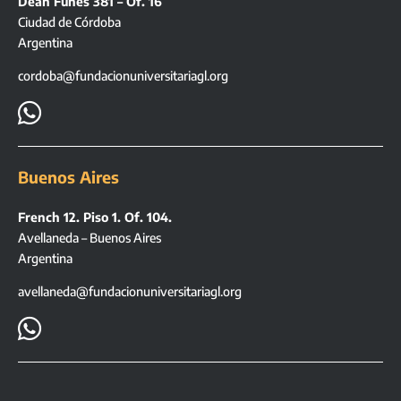
Deán Funes 381 – Of. 16
Ciudad de Córdoba
Argentina
cordoba@fundacionuniversitariagl.org

Buenos Aires
French 12. Piso 1. Of. 104.
Avellaneda – Buenos Aires
Argentina
avellaneda@fundacionuniversitariagl.org
