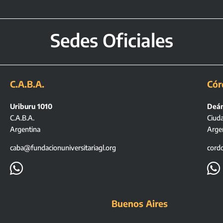
Sedes Oficiales
C.A.B.A.
Cór
Uriburu 1010
Deán
C.A.B.A.
Ciud
Argentina
Arge
caba@fundacionuniversitariagl.org
cord


Buenos Aires