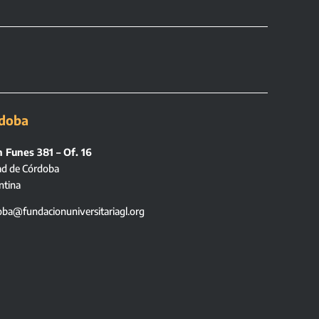
doba
 Funes 381 – Of. 16
ad de Córdoba
ntina
oba@fundacionuniversitariagl.org