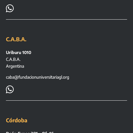

C.A.B.A.
Uriburu 1010
C.A.B.A.
Argentina
caba@fundacionuniversitariagl.org

Córdoba