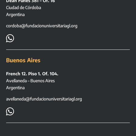
Deán Funes 381 – Of. 16
Ciudad de Córdoba
Argentina
cordoba@fundacionuniversitariagl.org

Buenos Aires
French 12. Piso 1. Of. 104.
Avellaneda – Buenos Aires
Argentina
avellaneda@fundacionuniversitariagl.org
