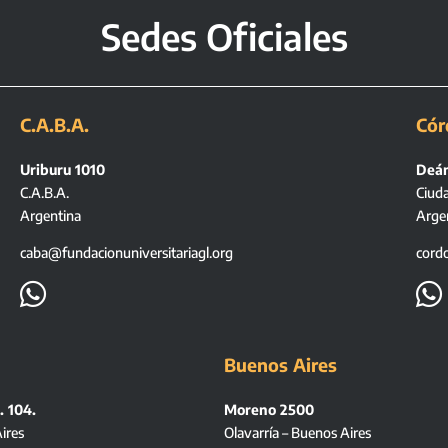
Sedes Oficiales
C.A.B.A.
Cór
Uriburu 1010
Deán
C.A.B.A.
Ciud
Argentina
Arge
caba@fundacionuniversitariagl.org
cord


Buenos Aires
. 104.
Moreno 2500
ires
Olavarría – Buenos Aires