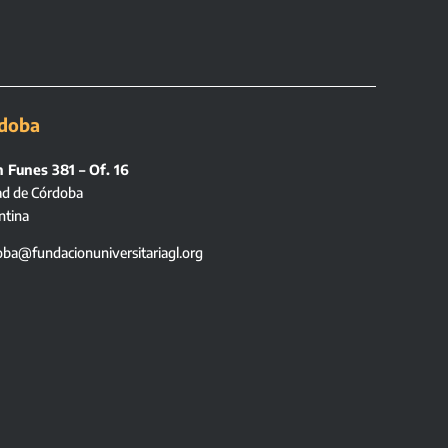
doba
 Funes 381 – Of. 16
ad de Córdoba
ntina
oba@fundacionuniversitariagl.org