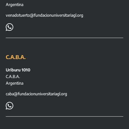
Argentina
venadotuerto@fundacionuniversitariagl.org

C.A.B.A.
Uriburu 1010
C.A.B.A.
Argentina
caba@fundacionuniversitariagl.org
