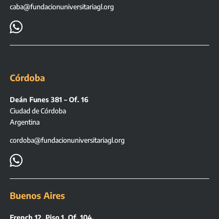
caba@fundacionuniversitariagl.org

Córdoba
Deán Funes 381 – Of. 16
Ciudad de Córdoba
Argentina
cordoba@fundacionuniversitariagl.org

Buenos Aires
French 12. Piso 1. Of. 104.