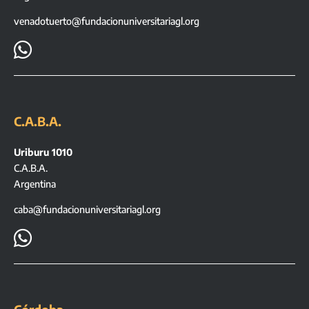
venadotuerto@fundacionuniversitariagl.org

C.A.B.A.
Uriburu 1010
C.A.B.A.
Argentina
caba@fundacionuniversitariagl.org
