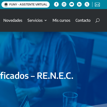

FUNY - ASISTENTE VIRTUAL
Novedades
Servicios
Mis cursos
Contacto
ficados – RE.N.E.C.