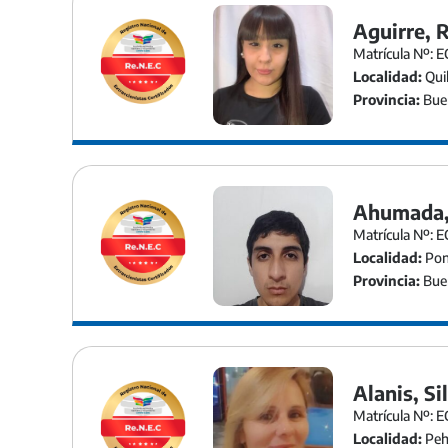
Aguirre, 
Matrícula Nº: E
Localidad:
Qui
Provincia:
Buen
Ahumada,
Matrícula Nº: E
Localidad:
Pon
Provincia:
Buen
Alanis, Si
Matrícula Nº: E
Localidad:
Peh