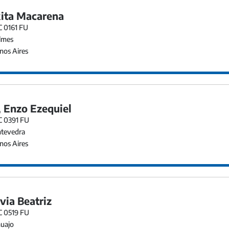
Rita Macarena
C 0161 FU
lmes
os Aires
 Enzo Ezequiel
C 0391 FU
tevedra
os Aires
lvia Beatriz
C 0519 FU
uajo