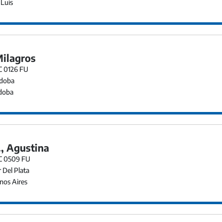
Luis
Milagros
C 0126 FU
doba
doba
., Agustina
EC 0509 FU
 Del Plata
os Aires