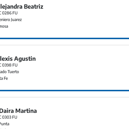
lejandra Beatriz
EC 0286 FU
niero Juarez
mosa
Alexis Agustin
EC 0398 FU
ado Tuerto
a Fe
 Daira Martina
EC 0303 FU
Punta