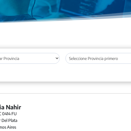
ia Nahir
C 0414 FU
 Del Plata
os Aires