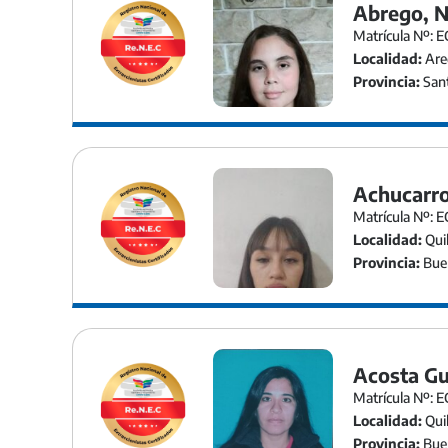
Abrego, N
Matrícula Nº: E
Localidad:
Are
Provincia:
Sant
Achucarro
Matrícula Nº: 
Localidad:
Qui
Provincia:
Buen
Acosta Gu
Matrícula Nº: 
Localidad:
Qui
Provincia:
Buen