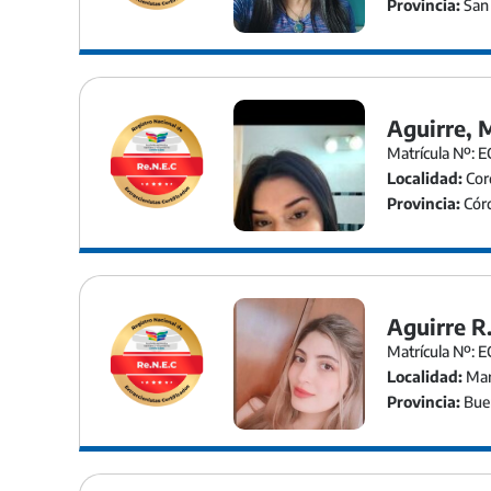
Provincia:
San 
Aguirre, 
Matrícula Nº: E
Localidad:
Cor
Provincia:
Cór
Aguirre R
Matrícula Nº: 
Localidad:
Mar
Provincia:
Buen