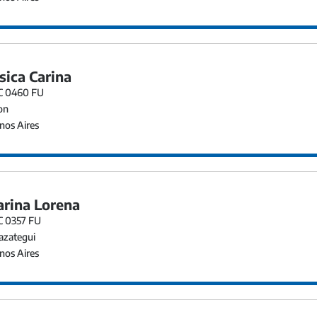
sica Carina
EC 0460 FU
on
os Aires
arina Lorena
EC 0357 FU
azategui
os Aires