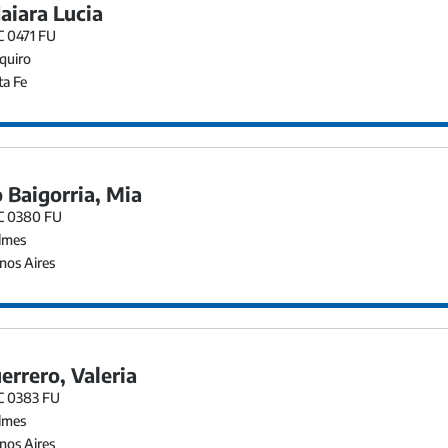
aiara Lucia
C 0471 FU
quiro
a Fe
 Baigorria, Mia
EC 0380 FU
lmes
os Aires
errero, Valeria
EC 0383 FU
lmes
os Aires