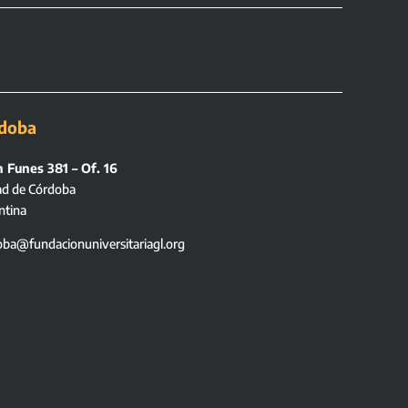
doba
 Funes 381 – Of. 16
ad de Córdoba
ntina
oba@fundacionuniversitariagl.org