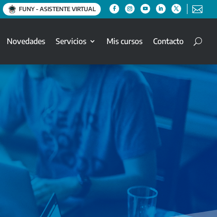

FUNY - ASISTENTE VIRTUAL
Novedades
Servicios
Mis cursos
Contacto