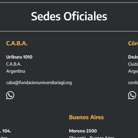
Sedes Oficiales
C.A.B.A.
Cór
Uriburu 1010
Deán
C.A.B.A.
Ciud
Argentina
Arge
caba@fundacionuniversitariagl.org
cord


Buenos Aires
. 104.
Moreno 2500
ires
Olavarría – Buenos Aires