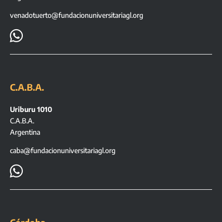
venadotuerto@fundacionuniversitariagl.org

C.A.B.A.
Uriburu 1010
C.A.B.A.
Argentina
caba@fundacionuniversitariagl.org
