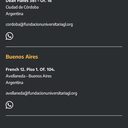
Deán Funes 381 – Of. 16
Ciudad de Córdoba
Argentina
cordoba@fundacionuniversitariagl.org

Buenos Aires
French 12. Piso 1. Of. 104.
Avellaneda – Buenos Aires
Argentina
avellaneda@fundacionuniversitariagl.org
