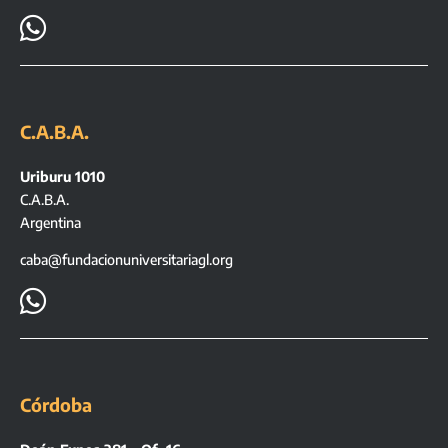

C.A.B.A.
Uriburu 1010
C.A.B.A.
Argentina
caba@fundacionuniversitariagl.org

Córdoba