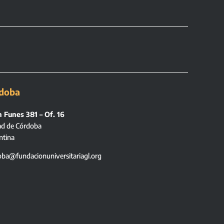
doba
 Funes 381 – Of. 16
ad de Córdoba
ntina
oba@fundacionuniversitariagl.org