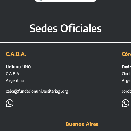
Sedes Oficiales
C.A.B.A.
Cór
Uriburu 1010
Deán
C.A.B.A.
Ciud
Argentina
Arge
caba@fundacionuniversitariagl.org
cord


Buenos Aires