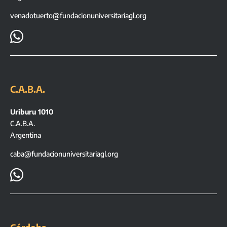
venadotuerto@fundacionuniversitariagl.org

C.A.B.A.
Uriburu 1010
C.A.B.A.
Argentina
caba@fundacionuniversitariagl.org
